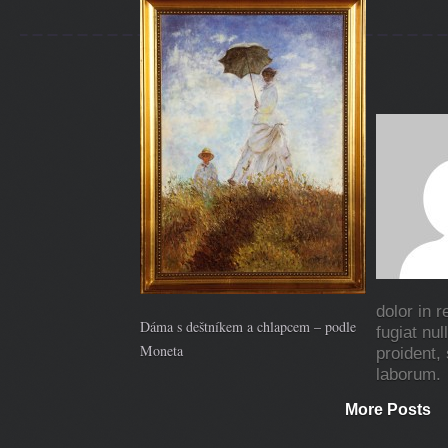
dolor in r
Dáma s deštníkem a chlapcem – podle
fugiat nu
Moneta
proident, 
laborum.
More Posts