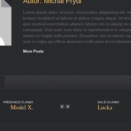
Autor: Michal Frýdl
Lorem ipsum dolor sit amet, consectetur adipisicing elit, 
tempor incididunt ut labore et dolore magna aliqua. Ut en
quis nostrud exercitation ullamco laboris nisi ut aliquip 
consequat. Duis aute irure dolor in reprehenderit in volupta
dolore eu fugiat nulla pariatur. Excepteur sint occaecat cu
sunt in culpa qui officia deserunt mollit anim id est laborum
More Posts
PŘEDCHOZÍ ČLÁNEK
DALŠÍ ČLÁNEK
Model X.
Lucka