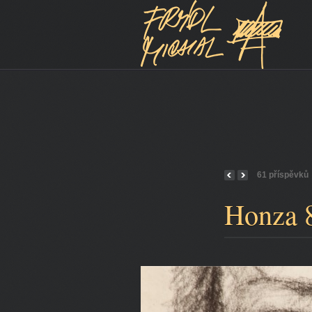
61 příspěvků
Honza 8