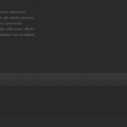
sed do eiusmod
im ad minim veniam,
ex ea commodo
te velit esse cillum
pidatat non proident,
.